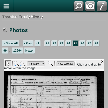
Thornton Family History
Photos
» Show All
«Prev
«1
...
91
92
93
94
95
96
97
98
99
...
1256»
Next»